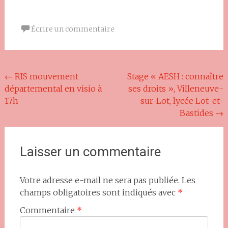
Télécharger ICS
Calendrier Googl
Écrire un commentaire
Navigation
←
RIS mouvement
Stage « AESH : connaître
départemental en visio à
ses droits », Villeneuve-
de
17h
sur-Lot, lycée Lot-et-
l'article
Bastides
→
Laisser un commentaire
Votre adresse e-mail ne sera pas publiée.
Les
champs obligatoires sont indiqués avec
*
Commentaire
*